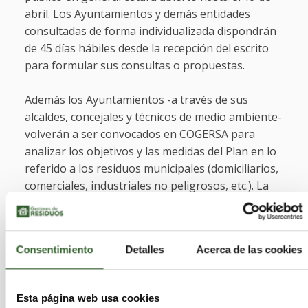
abril. Los Ayuntamientos y demás entidades
consultadas de forma individualizada dispondrán
de 45 días hábiles desde la recepción del escrito
para formular sus consultas o propuestas.
Además los Ayuntamientos -a través de sus
alcaldes, concejales y técnicos de medio ambiente-
volverán a ser convocados en COGERSA para
analizar los objetivos y las medidas del Plan en lo
referido a los residuos municipales (domiciliarios,
comerciales, industriales no peligrosos, etc.). La
primera de estas citas será el próximo miércoles
día 27 de febrero, cuando está prevista la
celebración de una jornada técnica compuesta
Consentimiento
Detalles
Acerca de las cookies
por varias ponencias informativas sobre los
objetivos y las medidas del Plan, seguidas de
coloquios y de una visita al Centro de Tratamiento
Esta página web usa cookies
de Residuos de Asturias.