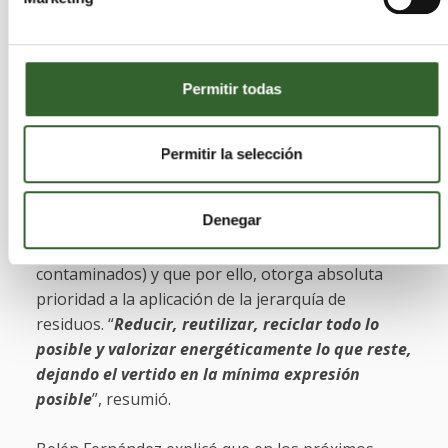
sirva de base para la aplicación y desarrollo en el
concejo de las medidas previstas en el Plan
Estratégico.
Permitir todas
La Consejera de Medio Ambiente reseñó que el
Plan de Residuos se ha redactado para trasladar a
Permitir la selección
la realidad asturiana los principios de gestión
establecidos en la legislación vigente
Denegar
(esencialmente la Directiva Europea de Residuos
del año 2008 y la Ley 22/2011 de residuos y suelos
contaminados) y que por ello, otorga absoluta
prioridad a la aplicación de la jerarquía de
residuos. “
Reducir, reutilizar, reciclar todo lo
posible y valorizar energéticamente lo que reste,
dejando el vertido en la mínima expresión
posible
”, resumió.