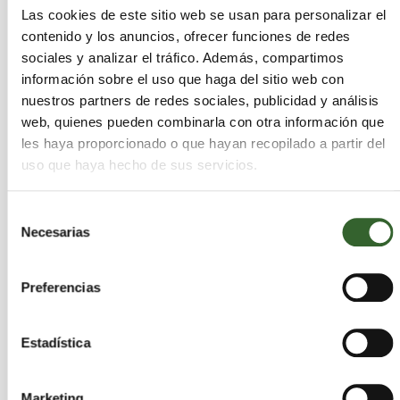
Las cookies de este sitio web se usan para personalizar el
contenido y los anuncios, ofrecer funciones de redes
La Consejera de Medio Ambiente explicó que los
sociales y analizar el tráfico. Además, compartimos
Ayuntamientos asturianos serán los encargados
información sobre el uso que haga del sitio web con
de poner en marcha ordenanzas locales que
nuestros partners de redes sociales, publicidad y análisis
establezcan de forma progresiva la
web, quienes pueden combinarla con otra información que
obligatoriedad de recoger de manera separada la
les haya proporcionado o que hayan recopilado a partir del
materia orgánica en los grandes productores
uso que haya hecho de sus servicios.
(establecimientos de hostelería, mercados de
alimentación y comedores escolares, entre otros);
Selección
de llevar a los comercios a entregar los cartones y
Necesarias
de
los envases de forma clasificada o de vigilar que
consentimiento
las pequeñas empresas constructoras entreguen
los escombros a un gestor autorizado, entre
Preferencias
otras funciones de rango local.
Estadística
Para ayudarles en esta tarea, tal y como estaba
previsto, COGERSA proporcionará a los
Consistorios una ordenanza tipo de residuos, que
Marketing