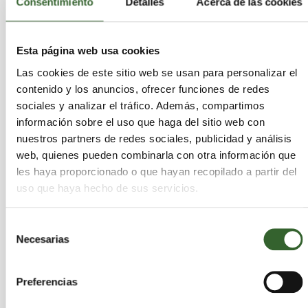
objetivos de gestión fijados en la
Consentimiento
Detalles
Acerca de las cookies
normativa vigente.
Además, se modifican otros apartados del artículo
Esta página web usa cookies
21, y otros artículos como el 25, el 32, el 49, la
Las cookies de este sitio web se usan para personalizar el
disposición transitoria cuarta y el Anexo X. Según
contenido y los anuncios, ofrecer funciones de redes
explica el Gobierno, estas modificaciones servirán
sociales y analizar el tráfico. Además, compartimos
disminuir cargas administrativas relacionadas con
información sobre el uso que haga del sitio web con
los traslados de residuos y con la obtención de las
nuestros partners de redes sociales, publicidad y análisis
autorizaciones de los sistemas colectivos de
web, quienes pueden combinarla con otra información que
responsabilidad ampliada del productor.
les haya proporcionado o que hayan recopilado a partir del
uso que haya hecho de sus servicios.
Madrid
Selección
Necesarias
de
consentimiento
Preferencias