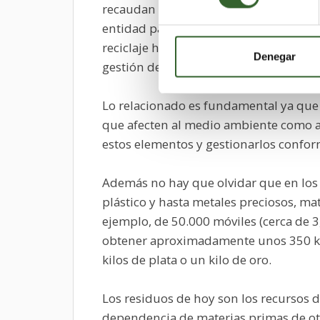
recaudan un importe pero no se sabe c
entidad para el tratamiento. Esto, y ot
reciclaje ha pedido al Ministerio de M
Denegar
gestión de estos residuos.
Lo relacionado es fundamental ya que
que afecten al medio ambiente como ace
estos elementos y gestionarlos conform
Además no hay que olvidar que en los 
plástico y hasta metales preciosos, ma
ejemplo, de 50.000 móviles (cerca de 3
obtener aproximadamente unos 350 kil
kilos de plata o un kilo de oro.
Los residuos de hoy son los recursos 
dependencia de materias primas de otro