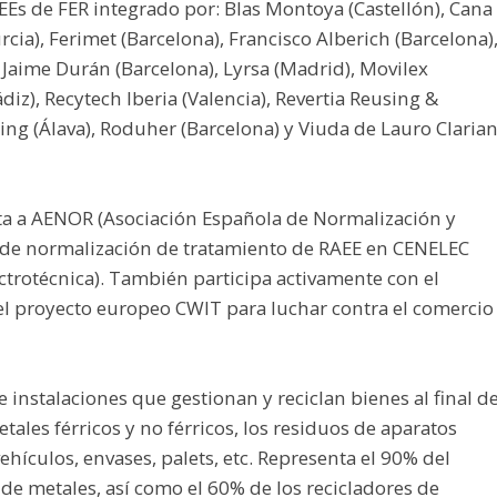
EEs de FER integrado por: Blas Montoya (Castellón), Cana
cia), Ferimet (Barcelona), Francisco Alberich (Barcelona)
, Jaime Durán (Barcelona), Lyrsa (Madrid), Movilex
diz), Recytech Iberia (Valencia), Revertia Reusing &
ing (Álava), Roduher (Barcelona) y Viuda de Lauro Claria
ta a AENOR (Asociación Española de Normalización y
jo de normalización de tratamiento de RAEE en CENELEC
trotécnica). También participa activamente con el
l proyecto europeo CWIT para luchar contra el comercio
e instalaciones que gestionan y reciclan bienes al final d
etales férricos y no férricos, los residuos de aparatos
vehículos, envases, palets, etc. Representa el 90% del
de metales, así como el 60% de los recicladores de