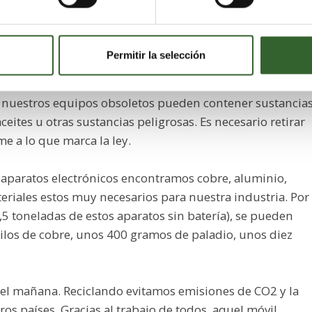
uánto y si se ha destinado de forma íntegra a una
ros asuntos trascendentes, es lo que la patronal del
edio Ambiente que se incluya en la nueva legislación de
Permitir la selección
 nuestros equipos obsoletos pueden contener sustancia
ites u otras sustancias peligrosas. Es necesario retirar
e a lo que marca la ley.
aparatos electrónicos encontramos cobre, aluminio,
teriales estos muy necesarios para nuestra industria. Por
,5 toneladas de estos aparatos sin batería), se pueden
os de cobre, unos 400 gramos de paladio, unos diez
del mañana. Reciclando evitamos emisiones de CO2 y la
s países. Gracias al trabajo de todos, aquel móvil