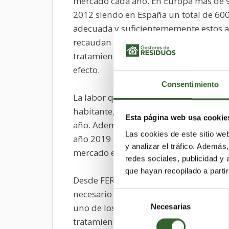
mercado cada año. En Europa más de 9
2012 siendo en España un total de 600
adecuada y suficientememente estos a
recaudan a los consumidores durante 
tratamiento de dichos aparatos, tal y 
efecto.
Consentimiento
La labor que se lleva a cabo es grande
habitante, de los que la legislación so
Esta página web usa cookie
año. Además estos objetivos se irán 
Las cookies de este sitio we
año 2019 habrá de gestionarse cada añ
y analizar el tráfico. Ademá
mercado en los tres años precedentes.
redes sociales, publicidad y
que hayan recopilado a parti
Desde FER, la asociación de plantas de 
necesario una adecuada financiación d
Selección
uno de los consumidores deben acabar 
Necesarias
de
consentimiento
tratamiento de los mismos. Y para ell