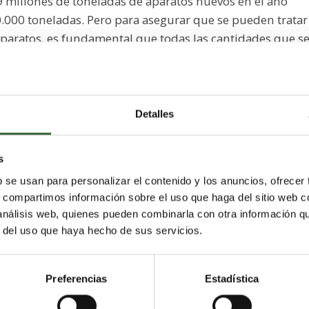
 millones de toneladas de aparatos nuevos en el año
.000 toneladas. Pero para asegurar que se pueden tratar
paratos, es fundamental que todas las cantidades que s
la compra de un aparato nuevo se dediquen al
como dictamina la Directiva europea al
Detalles
, así, en España se generan al año de media 16 Kg por
bre estos residuos obliga a recoger 4 Kg por habitante al
s
incrementando en los próximos años de manera que en el
b se usan para personalizar el contenido y los anuncios, ofrecer
o el 65% de la media de aparatos introducidos en el
s, compartimos información sobre el uso que haga del sitio web 
 análisis web, quienes pueden combinarla con otra información q
r del uso que haya hecho de sus servicios.
reciclaje y tratamiento de estos residuos, se indica que e
el sistema de reciclado. Las cantidades recaudadas a ca
en la red recogida y gestores autorizados para el
Preferencias
Estadística
o hace falta una mayor transparencia. Los productores