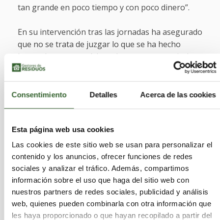
tan grande en poco tiempo y con poco dinero”.
En su intervención tras las jornadas ha asegurado
que no se trata de juzgar lo que se ha hecho
hasta ahora, pero sí de reclamar que a partir de
ahora se haga mejor. “
Hemos contado con la
asesoría de un colectivo de expertos alemanes
que ya sufrieron esto en 2021 y ha sido muy
Consentimiento
Detalles
Acerca de las cookies
clarificador
”, ha expuesto Artecho quien además
ha desvelado que la Politècnica se adherirá a una
red que tienen de científicos que están todavía
Esta página web usa cookies
estudiando los efectos de la dana en Alemania,
Las cookies de este sitio web se usan para personalizar el
después de tres años. “Valencia va a ser un caso
contenido y los anuncios, ofrecer funciones de redes
de estudio más que va a servir para generar
sociales y analizar el tráfico. Además, compartimos
algunas prácticas”, ha indicado y anunciado que
información sobre el uso que haga del sitio web con
también participarán en la elaboración de un
nuestros partners de redes sociales, publicidad y análisis
manual de buenas prácticas para la gestión de
web, quienes pueden combinarla con otra información que
residuos derivados de catástrofes. El manual
les haya proporcionado o que hayan recopilado a partir del