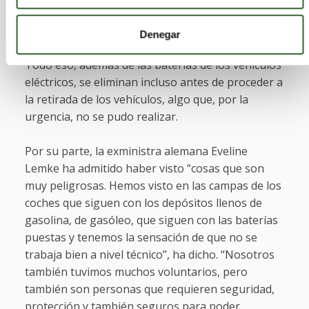
los vehículos: de freno, refrigerantes,
combustibles, etc. para luego poder hacer una
Denegar
buena gestión en el desguace
”, han incidido.
Todo eso, además de las baterías de los vehículos
eléctricos, se eliminan incluso antes de proceder a
la retirada de los vehículos, algo que, por la
urgencia, no se pudo realizar.
Por su parte, la exministra alemana Eveline
Lemke ha admitido haber visto “cosas que son
muy peligrosas. Hemos visto en las campas de los
coches que siguen con los depósitos llenos de
gasolina, de gasóleo, que siguen con las baterías
puestas y tenemos la sensación de que no se
trabaja bien a nivel técnico”, ha dicho. “Nosotros
también tuvimos muchos voluntarios, pero
también son personas que requieren seguridad,
protección y también seguros para poder