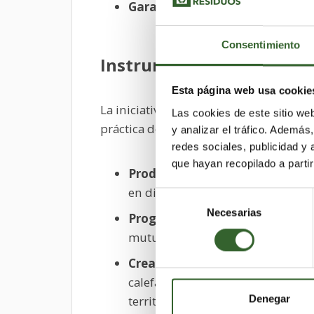
Garantizar mecanismos de tran
Consentimiento
Instrumentos operativos
Esta página web usa cookie
La iniciativa despliega un conjunto de
Las cookies de este sitio we
práctica de la transición:
y analizar el tráfico. Ademá
redes sociales, publicidad y
que hayan recopilado a parti
Producción de conocimiento té
en distintas regiones europeas, u
Selección
Necesarias
de
Programas de intercambio de 
consentimiento
mutuo entre territorios con trayec
Creación de grupos de trabajo 
calefacción urbana, flexibilidad 
Denegar
territorial.