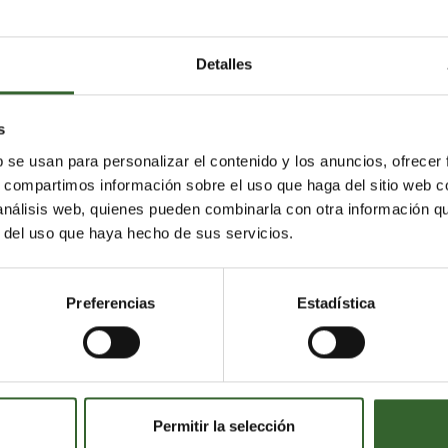
sición
justa para trabajadores y comunidades.
Detalles
 de apoyo
s
 líneas de actuación orientadas a la implementación
b se usan para personalizar el contenido y los anuncios, ofrecer
s, compartimos información sobre el uso que haga del sitio web 
 análisis web, quienes pueden combinarla con otra información q
r del uso que haya hecho de sus servicios.
cnico
sobre el estado de abandono progresivo del carb
tilizado como base para políticas energéticas.
Preferencias
Estadística
experiencias
(exchangeEU) para promover aprendizaje
torias similares.
especializados
en ámbitos como descarbonización de
de centrales térmicas, energía limpia y competitividad
Permitir la selección