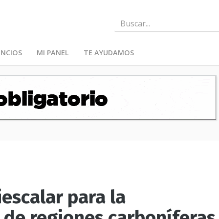
NCIOS
MI PANEL
TE AYUDAMOS
escalar para la
 de regiones carboníferas