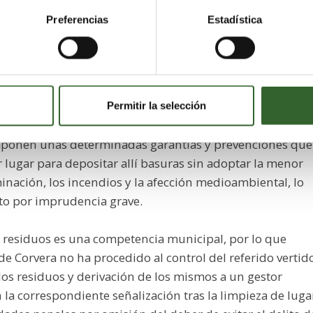
e debe dar lugar esta situación es a la inmediata adopción
Preferencias
Estadística
oridades competentes antes de que se produzcan. De ahí
prevención, erradicando estos vertederos. Este vertedero
ue se aprueba el Reglamento de Incendios Forestales, así
nto.
Permitir la selección
on en sí mismos generadores de evidentes riesgos y foco
 imponen unas determinadas garantías y prevenciones que
lugar para depositar allí basuras sin adoptar la menor
inación, los incendios y la afección medioambiental, lo
ito por imprudencia grave.
s residuos es una competencia municipal, por lo que
e Corvera no ha procedido al control del referido vertid
los residuos y derivación de los mismos a un gestor
 la correspondiente señalización tras la limpieza de luga