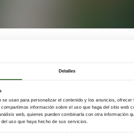
nicado que ha abierto diligencias de investigación para
e un vertedero en las proximidades de la localidad de
 carretera AS233 tras la denuncia formulada por
iene insistiendo en el riesgo que suponen los vertederos
Detalles
os forestales.
do al rió Molleda con el consiguiente impacto para este
s
 la
Confederación Hidrográfica del Cantábrico
, presenta
b se usan para personalizar el contenido y los anuncios, ofrecer
a del Ayuntamiento, y constituye un gravísimo riesgo de
s, compartimos información sobre el uso que haga del sitio web 
os en contacto con la vegetación forestal de la zona.
 análisis web, quienes pueden combinarla con otra información q
r del uso que haya hecho de sus servicios.
inos que hay en la comarca, muchos de ellos presentan 