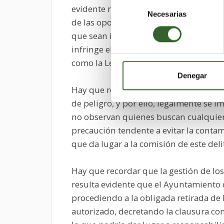
Selección
evidente riesgo de incendio, y a lo qu
Necesarias
de
de las oportunas medidas por las aut
consentimiento
que sean importantes las políticas de 
infringe el
Decreto 3769/1972
por el q
como la Ley de Residuos y su Reglame
Denegar
Hay que recordar que los vertederos s
de peligro, y por ello, legalmente se
no observan quienes buscan cualquier 
precaución tendente a evitar la contam
que da lugar a la comisión de este del
Hay que recordar que la gestión de lo
resulta evidente que el Ayuntamiento d
procediendo a la obligada retirada de 
autorizado, decretando la clausura con