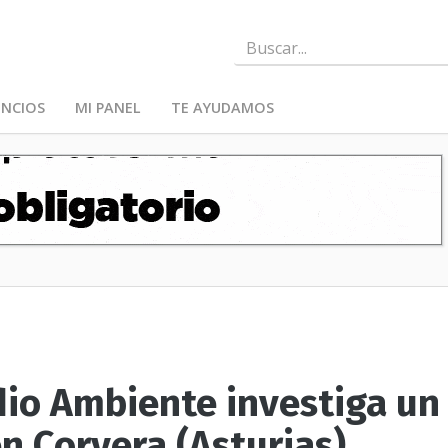
NCIOS
MI PANEL
TE AYUDAMOS
dio Ambiente investiga un
en Corvera (Asturias)