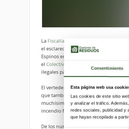
La
Fiscalía de Medio Ambiente
ha comu
el esclarecimiento del origen ilegal d
Espinos en el
concejo de Corvera
en la
el
Colectivo Ecologista de Avilés
, que v
Consentimiento
ilegales para la provocación de incendi
El vertedero denunciado se ubica pega
Esta página web usa cookie
que también ha sido denunciado ante
Las cookies de este sitio we
muchísimos residuos por la negligenci
y analizar el tráfico. Ademá
incendio forestal al hallarse los residu
redes sociales, publicidad y
que hayan recopilado a parti
De los numerosos vertederos clandest