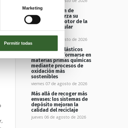
viernes 07 de agosto de 2026
Marketing
La valorización de
residuos refuerza su
papel como motor de la
economía circular
europea
viernes 07 de agosto de 2026
Permitir todas
Los residuos plásticos
s
podrían transformarse en
materias primas químicas
mediante procesos de
oxidación más
sostenibles
viernes 07 de agosto de 2026
Más allá de recoger más
envases: los sistemas de
depósito mejoran la
o
calidad del reciclaje
jueves 06 de agosto de 2026
r,