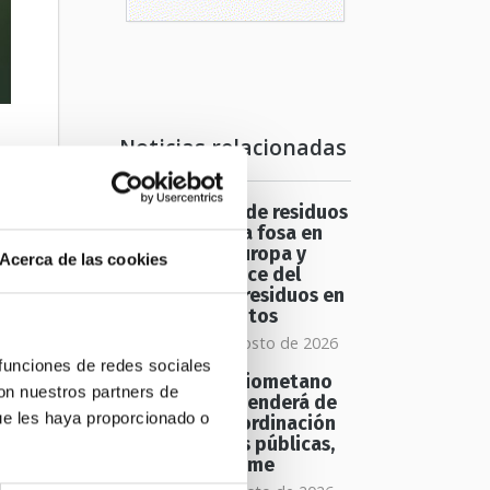
Noticias relacionadas
Una tonelada de residuos
emerge de una fosa en
los Picos de Europa y
Acerca de las cookies
revela el alcance del
abandono de residuos en
espacios remotos
sábado 08 de agosto de 2026
 funciones de redes sociales
El futuro del biometano
con nuestros partners de
en Europa dependerá de
ue les haya proporcionado o
una mayor coordinación
entre políticas públicas,
según un informe
un