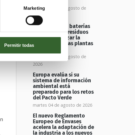
con amianto
miércoles 05 de agosto de
Marketing
2026
El aumento de baterías
00
de litio en los residuos
obliga a reforzar la
seguridad en las plantas
Permitir todas
de reciclaje
miércoles 05 de agosto de
2026
Europa evalúa si su
s
sistema de información
ambiental está
preparado para los retos
del Pacto Verde
martes 04 de agosto de 2026
El nuevo Reglamento
an
Europeo de Envases
acelera la adaptación de
la industria a los nuevos