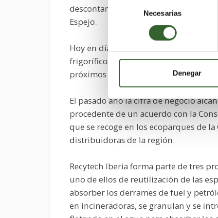
Selección
descontaminación de todos los aparatos
Necesarias
de
Espejo.
consentimiento
Hoy en día la compañía recicla 15.00
frigoríficos, 150.000 lavadoras, 120.00
próximos tres años se alcanzarán las 2
Denegar
El pasado año la cifra de negocio alcan
procedente de un acuerdo con la Conse
que se recoge en los ecoparques de la 
distribuidoras de la región.
Recytech Iberia forma parte de tres pr
uno de ellos de reutilización de las es
absorber los derrames de fuel y petró
en incineradoras, se granulan y se in