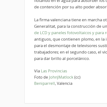
flotando en el agua para absorber lo
de contención por su alto poder absor
La firma valenciana tiene en marcha o
Generalitat, para la construcción de
de LCD y paneles fotovoltaicos y para re
antiguos, que contienen plomo, en la i
para el desmontaje de televisores sust
trabajadores; en el segundo caso, el vi
para dar brillo al porcelánico.
Vía
Las Provincias
Foto de
JohnJMatlock
(cc)
Beniparrell
, Valencia