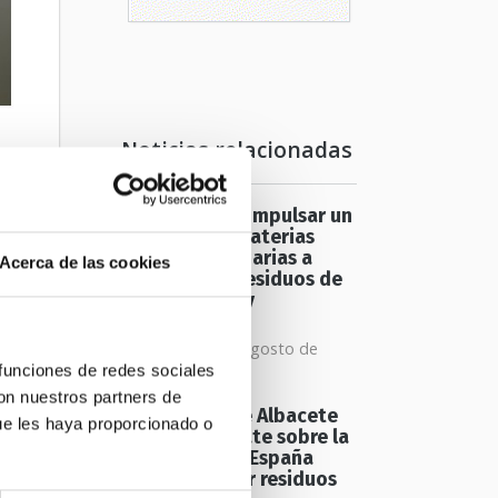
Noticias relacionadas
y
a
Europa busca impulsar un
mercado de materias
primas secundarias a
Acerca de las cookies
.
partir de los residuos de
construcción y
demolición
e
miércoles 05 de agosto de
 funciones de redes sociales
2026
con nuestros partners de
El proyecto de Albacete
ue les haya proporcionado o
reabre el debate sobre la
capacidad de España
para gestionar residuos