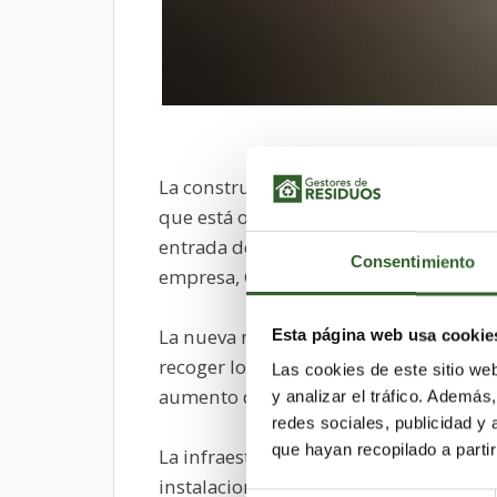
La construcción de esta planta, que i
que está operativa desde principios de
entrada de pedidos un 30 % en tres año
Consentimiento
empresa, Gustavo Espejo, que estima q
La nueva normativa comunitaria aumen
Esta página web usa cookie
recoger los fabricantes de aparatos elé
Las cookies de este sitio we
aumento de su negocio procedente de 
y analizar el tráfico. Ademá
redes sociales, publicidad y
que hayan recopilado a parti
La infraestructura en Valencia es de 7.
instalaciones en Beniparrell (Valencia).