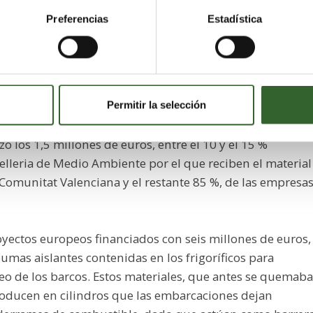
, "desde un teléfono móvil hasta un frigorífico", según
Preferencias
Estadística
0 toneladas al año, lo que supone aproximadamente 90.0
0 televisores y pequeños aparatos, y calcula que en los
0.000 toneladas.
Permitir la selección
zó los 1,5 millones de euros, entre el 10 y el 15 %
lleria de Medio Ambiente por el que reciben el material
Comunitat Valenciana y el restante 85 %, de las empresa
oyectos europeos financiados con seis millones de euros,
pumas aislantes contenidas en los frigoríficos para
leo de los barcos. Estos materiales, que antes se quemab
troducen en cilindros que las embarcaciones dejan