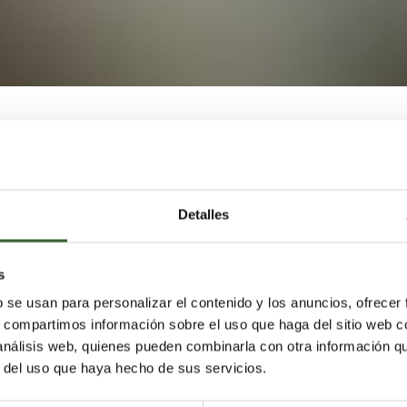
nició su funcionamiento en pruebas a principios de mayo 
l presente mes, responde a la previsión de incrementar l
s, tal y como ha indicado el director general de la
Detalles
ue se trata de la más grande de la Comunitat Valenciana
ta el porcentaje de los aparatos antiguos que tienen qu
s
ctricos y electrónicos, por esto la compañía prevé un
b se usan para personalizar el contenido y los anuncios, ofrecer
los distribuidores.
s, compartimos información sobre el uso que haga del sitio web 
 análisis web, quienes pueden combinarla con otra información q
r del uso que haya hecho de sus servicios.
000 metros cuadrados y se sitúa junto a las actuales
 Así, realiza el proceso de tratamiento con la