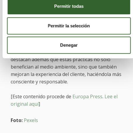
Permitir todas
químicos en el agua, mientras que consideran que
la ropa de cama de algodón ecológico y los
cepillos de dientes biodegradables con pasta
Permitir la selección
dental sin químicos son opciones más saludables
y sostenibles.
Denegar
Los clientes de Eurostars Hotel Company
destacan además que estas prácticas no solo
benefician al medio ambiente, sino que también
mejoran la experiencia del cliente, haciéndola más
consciente y responsable.
[Este contenido procede de
Europa Press
.
Lee el
original aquí
]
Foto:
Pexels