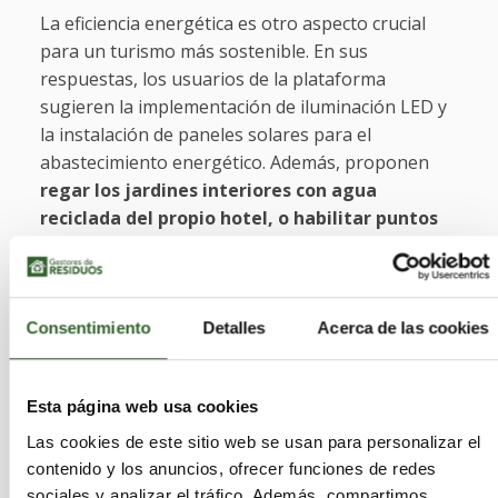
La eficiencia energética es otro aspecto crucial
para un turismo más sostenible. En sus
respuestas, los usuarios de la plataforma
sugieren la implementación de iluminación LED y
la instalación de paneles solares para el
abastecimiento energético. Además, proponen
regar los jardines interiores con agua
reciclada del propio hotel, o habilitar puntos
de carga eléctrica
en todas las plazas de
aparcamiento, facilitando la llegada de clientes
con coches eléctricos o híbridos enchufables.
Consentimiento
Detalles
Acerca de las cookies
La gastronomía también juega un papel
importante en la sostenibilidad, algo que
Esta página web usa cookies
precisamente Eurostars Hotel Company tiene
muy cuenta en los espacios gastronómicos de sus
Las cookies de este sitio web se usan para personalizar el
hoteles. Sus menús están basados en
productos
contenido y los anuncios, ofrecer funciones de redes
locales y de temporada,
lo que no solo reduce la
sociales y analizar el tráfico. Además, compartimos