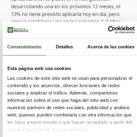
desarrollando una en los próximos 12 meses, el
13% no tiene previsto aplicarla hoy en día, pero
planea establecer una en los próximos 1-3 años,
mientras que el 2% no tiene previsto establecer
este tipo de políticas en un futuro próximo.
Consentimiento
Detalles
Acerca de las cookies
Además, el estudio revela que
el 64% de las
PYMES españolas ya han empezado a tomar
medidas para adaptar todos sus productos
con
Esta página web usa cookies
el único fin de mejorar la sostenibilidad
Las cookies de este sitio web se usan para personalizar el
empresarial. Las empresas de nuestro país tienen
contenido y los anuncios, ofrecer funciones de redes
como valor corporativo más importante la calidad,
sociales y analizar el tráfico. Además, compartimos
con un porcentaje bastante alto (60%). La
información sobre el uso que haga del sitio web con
sostenibilidad (39%) y la innovación (37%), con casi
nuestros partners de redes sociales, publicidad y análisis
la misma puntuación, ocupan el segundo y tercer
web, quienes pueden combinarla con otra información que
lugar. Además, hay que destacar que
en España
les haya proporcionado o que hayan recopilado a partir del
se le da más importancia a la ética
que en
uso que haya hecho de sus servicios.
otros países.