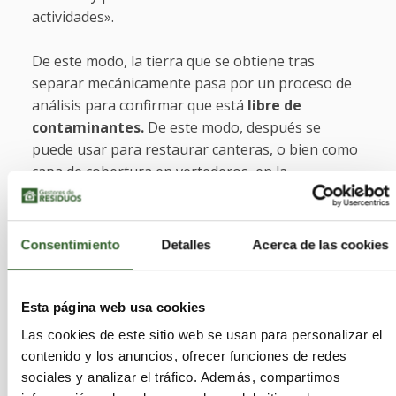
actividades».
De este modo, la tierra que se obtiene tras
separar mecánicamente pasa por un proceso de
análisis para confirmar que está
libre de
contaminantes.
De este modo, después se
puede usar para restaurar canteras, o bien como
capa de cobertura en vertederos, en la
construcción e incluso en la agricultura y reducir,
así, la fracción que se destina a vertederos.
Consentimiento
Detalles
Acerca de las cookies
«El trabajo avanza a buen ritmo, se ha
conseguido el tratamiento elaborado de residuos
y se obtiene una tierra válida», puntualizó el
Esta página web usa cookies
conseller. Y, añadió que «este proceso se ha ido
Las cookies de este sitio web se usan para personalizar el
diseñando hasta estar perfectamente
contenido y los anuncios, ofrecer funciones de redes
protocolizado y con ello conseguiremos el vaciado
sociales y analizar el tráfico. Además, compartimos
de los puntos de transferencia, que es la última