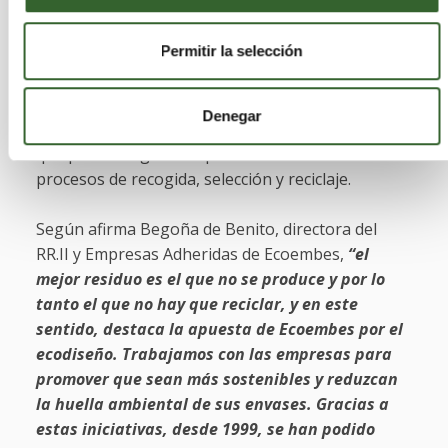
de los envases y embalajes. También se hace un
importante esfuerzo por el diseño, así lo
Permitir la selección
demuestra el programa Diseñar para reciclar, con
el que a través de un check list y una herramienta
de diagnóstico se pueden analizar los envases
Denegar
detectando la existencia de aspectos del diseño
que pudieran generar puntos críticos en los
procesos de recogida, selección y reciclaje.
Según afirma Begoña de Benito, directora del
RR.II y Empresas Adheridas de Ecoembes,
“el
mejor residuo es el que no se produce y por lo
tanto el que no hay que reciclar, y en este
sentido, destaca la apuesta de Ecoembes por el
ecodiseño. Trabajamos con las empresas para
promover que sean más sostenibles y reduzcan
la huella ambiental de sus envases. Gracias a
estas iniciativas, desde 1999, se han podido