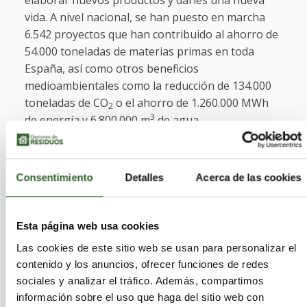
elaborar nuevos productos y darles una nueva
vida. A nivel nacional, se han puesto en marcha
6.542 proyectos que han contribuido al ahorro de
54.000 toneladas de materias primas en toda
España, así como otros beneficios
medioambientales como la reducción de 134.000
toneladas de CO
o el ahorro de 1.260.000 MWh
2
3
de energía y 6.800.000 m
de agua.
Ecoembes trabaja ayudando a las diferentes
empresas a desarrollar envases más sostenibles
Consentimiento
Detalles
Acerca de las cookies
para poder reducir su impacto ambiental. Sólo en
esta última edición del Plan de Prevención hay
adheridas 379 empresas madrileñas, 242 más que
Esta página web usa cookies
hace catorce años. En total, desde el inicio de esta
Las cookies de este sitio web se usan para personalizar el
iniciativa por parte de Ecoembes, el sector
contenido y los anuncios, ofrecer funciones de redes
empresarial de esta comunidad autónoma ha
sociales y analizar el tráfico. Además, compartimos
implantado un total de 5.782 medidas de
información sobre el uso que haga del sitio web con