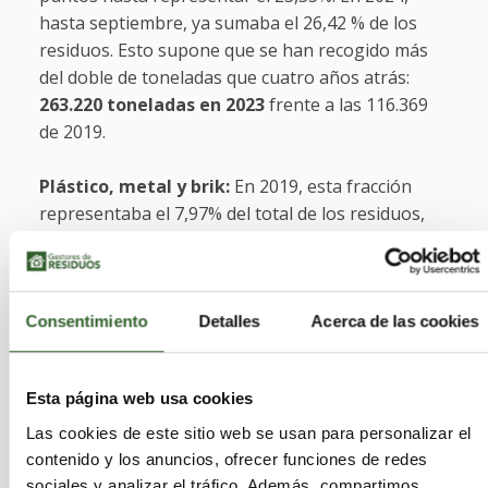
hasta septiembre, ya sumaba el 26,42 % de los
residuos. Esto supone que se han recogido más
del doble de toneladas que cuatro años atrás:
263.220 toneladas en 2023
frente a las 116.369
de 2019.
Plástico, metal y brik:
En 2019, esta fracción
representaba el 7,97% del total de los residuos,
mientras que en 2023 y en los nueve primeros
meses de 2024, ya supone el 11,21% del global. En
total, el pasado año se recogieron 126.384
toneladas, 30.000 más que las registradas en 2019
Consentimiento
Detalles
Acerca de las cookies
(entonces fueron 96.231).
Esta página web usa cookies
Papel-cartón:
Hoy se recogen al año 10.000
toneladas más de esta fracción que en 2019: en
Las cookies de este sitio web se usan para personalizar el
2023, se registraron 74.146, mientras que en
contenido y los anuncios, ofrecer funciones de redes
2019, fueron 64.735. En ese momento, su peso
sociales y analizar el tráfico. Además, compartimos