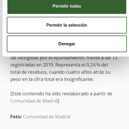
Permitir todas
residuos recogidos, en concreto el 1,12 % (en
2019, era el 0,80 %).
Permitir la selección
Residuos textiles:
La instalación, gracias al
nuevo contrato, de 1.342 contenedores para la
recogida de ropa ha supuesto un cambio radical
Denegar
en este terreno. En 2023, fueron
2.718 toneladas
las recogidas por el Ayuntamiento, frente a las 13
registradas en 2019. Representa el 0,24 % del
total de residuos, cuando cuatro años atrás su
peso en la cifra total era insignificante.
[Este contenido ha sido reelaborado a partir de
Comunidad de Madrid
]
Foto:
Comunidad de Madrid