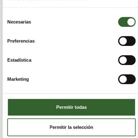
orgánicos).
Precursores de biocombustibles.
Selección
Material biodegradable sin persistencia
Necesarias
de
ambiental.
consentimiento
Preferencias
Este comportamiento refuerza su encaje en
modelos de economía circular aplicados a
Estadística
tecnologías de captura de carbono.
Marketing
Tecnologías complementarias
en digitalización y robótica
ambiental
Permitir todas
El mismo ecosistema de innovación reporta
Permitir la selección
avances adicionales en áreas convergentes: