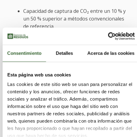
Capacidad de captura de CO₂ entre un 10 % y
un 50 % superior a métodos convencionales
de referencia.
Estabilidad operativa durante al menos 30
ciclos de captura y liberación sin
degradación
significativa del rendimiento.
Consentimiento
Detalles
Acerca de las cookies
Potencial de reutilización al final de su vida
útil como insumo en aplicaciones
Esta página web usa cookies
secundarias.
Las cookies de este sitio web se usan para personalizar el
contenido y los anuncios, ofrecer funciones de redes
Además, al estar basado en matrices orgánicas
sociales y analizar el tráfico. Además, compartimos
biodegradables, el material puede reintegrarse
información sobre el uso que haga del sitio web con
en ciclos de valorización como:
nuestros partners de redes sociales, publicidad y análisis
web, quienes pueden combinarla con otra información que
les haya proporcionado o que hayan recopilado a partir del
Enmiendas agrícolas (fertilizantes
uso que haya hecho de sus servicios.