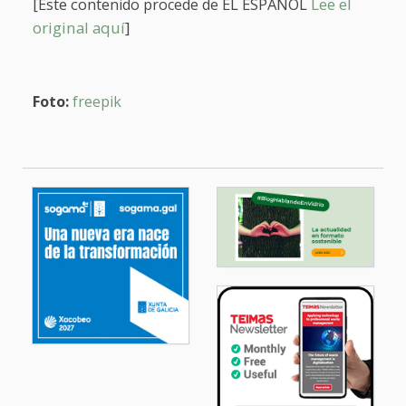
[Este conte
EL ESPAÑOL
Lee el
nido procede de
original aquí
]
Foto:
freepik