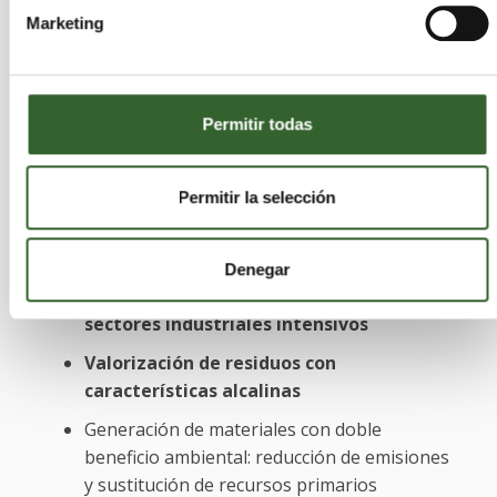
Marketing
El enfoque desarrollado se inscribe en estrategias
avanzadas de
economía circular industrial,
donde los residuos dejan de ser subproductos sin
Permitir todas
valor para convertirse en vectores de captura y
almacenamiento de carbono.
Permitir la selección
Este modelo permite:
Denegar
Reducir emisiones directas de CO₂ en
sectores industriales intensivos
Valorización de residuos con
características alcalinas
Generación de materiales con doble
beneficio ambiental: reducción de emisiones
y sustitución de recursos primarios