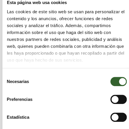
Diseño de planta piloto en condiciones
Esta página web usa cookies
operativas reales
Las cookies de este sitio web se usan para personalizar el
contenido y los anuncios, ofrecer funciones de redes
Evaluación del balance energético del
sociales y analizar el tráfico. Además, compartimos
proceso
información sobre el uso que haga del sitio web con
Integración en instalaciones industriales
nuestros partners de redes sociales, publicidad y análisis
existentes
web, quienes pueden combinarla con otra información que
les haya proporcionado o que hayan recopilado a partir del
Análisis de viabilidad de escalado
uso que haya hecho de sus servicios.
industrial
Selección
La continuidad del proyecto dependerá de su
Necesarias
de
eficiencia global en términos energéticos y
consentimiento
económicos, así como de su compatibilidad con
Preferencias
infraestructuras industriales ya operativas.
Estadística
Economía circular aplicada a
emisiones industriales