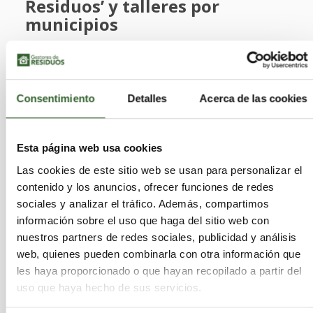
Residuos’ y talleres por
municipios
Bajo el lema ‘Gomera Sin Residuos’, se desplegará
una estrategia de comunicación multicanal que
Consentimiento
Detalles
Acerca de las cookies
incluirá materiales divulgativos, acciones en
espacios públicos, redes sociales y medios locales.
Esta página web usa cookies
El programa contempla talleres formativos en
todos los municipios, con temáticas como
Las cookies de este sitio web se usan para personalizar el
compostaje doméstico
,
separación de
contenido y los anuncios, ofrecer funciones de redes
sociales y analizar el tráfico. Además, compartimos
residuos y reducción del desperdicio
información sobre el uso que haga del sitio web con
alimentario.
Asimismo, se celebrará una Semana
nuestros partners de redes sociales, publicidad y análisis
Temática del Reciclaje, que aglutinará estas
web, quienes pueden combinarla con otra información que
actividades, garantizando su impacto y visibilidad
les haya proporcionado o que hayan recopilado a partir del
en el territorio.
uso que haya hecho de sus servicios.