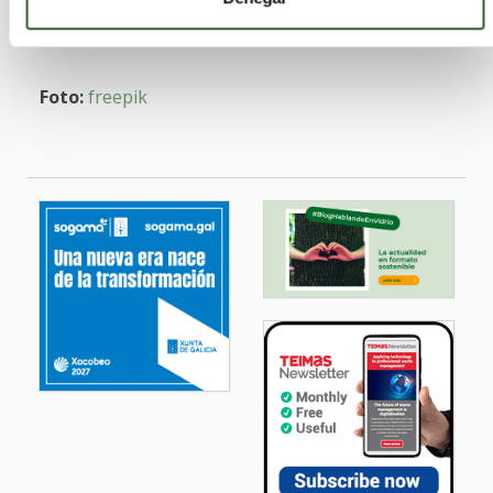
Lee el
[Este contenido procede de La Gomera
original aquí
]
Foto:
freepik