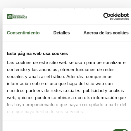
Supercondensadores de próxima
generación:
Los materiales son adecuados
para dispositivos electrónicos portátiles,
transporte eléctrico y sistemas industriales
Consentimiento
Detalles
Acerca de las cookies
de almacenamiento de energía.
Versatilidad del método:
La tecnología
Esta página web usa cookies
puede adaptarse a otras fuentes de
Las cookies de este sitio web se usan para personalizar el
biomasa, lo que permite ampliar su
contenido y los anuncios, ofrecer funciones de redes
aplicación industrial de manera sostenible y
sociales y analizar el tráfico. Además, compartimos
rápida.
información sobre el uso que haga del sitio web con
Impacto ambiental:
Al utilizar residuos
nuestros partners de redes sociales, publicidad y análisis
textiles y un proceso eficiente en tiempo y
web, quienes pueden combinarla con otra información que
energía, se reduce el consumo de recursos y
les haya proporcionado o que hayan recopilado a partir del
se minimiza la huella ambiental asociada a la
uso que haya hecho de sus servicios.
producción de materiales de carbono.
Selección