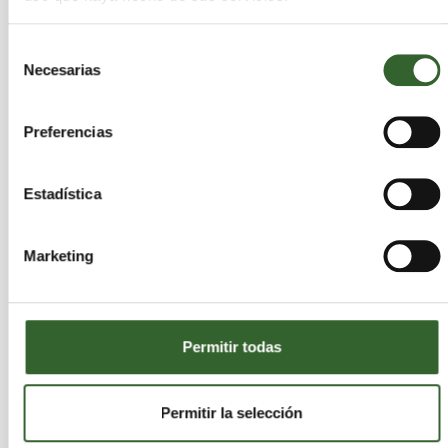
millones de euros a esta partida,
aproximadamente el 30% de sus recursos.
Selección
Necesarias
de
[Este contenido procede de
El País. Lee el original
consentimiento
aquí.
]
Preferencias
Estadística
Marketing
Permitir todas
Permitir la selección