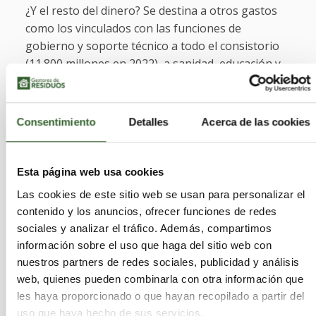
¿Y el resto del dinero? Se destina a otros gastos
como los vinculados con las funciones de
gobierno y soporte técnico a todo el consistorio
(11.800 millones en 2022), a sanidad, educación y
cultura (10.200 millones, el 17% de los recursos) o
al pago de deuda pública (el 4% del gasto), entre
otros.
Consentimiento
Detalles
Acerca de las cookies
También influye el tamaño del
municipio:
Esta página web usa cookies
En las ciudades con más de un millón de
Las cookies de este sitio web se usan para personalizar el
habitantes (solo Madrid y Barcelona), el mayor
contenido y los anuncios, ofrecer funciones de redes
volumen de recursos presupuestarios, en un 45%,
sociales y analizar el tráfico. Además, compartimos
se concentra principalmente en los servicios
información sobre el uso que haga del sitio web con
públicos fundamentales.
nuestros partners de redes sociales, publicidad y análisis
web, quienes pueden combinarla con otra información que
Los más de 6.800 municipios con menos de 5.000
les haya proporcionado o que hayan recopilado a partir del
uso que haya hecho de sus servicios.
habitantes destinaron en conjunto unos 2.500