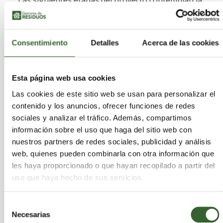
optimización de los procesos productivos, la
certificación de los nuevos materiales y su futura
transferencia al ámbito industrial, con
Consentimiento
Detalles
Acerca de las cookies
posibilidades de extender esta tecnología a otros
sectores que emplean
polímeros
termoestables.
Esta página web usa cookies
Las cookies de este sitio web se usan para personalizar el
Innovación colaborativa para
contenido y los anuncios, ofrecer funciones de redes
sociales y analizar el tráfico. Además, compartimos
acelerar la economía circular
información sobre el uso que haga del sitio web con
nuestros partners de redes sociales, publicidad y análisis
El proyecto reúne a empresas y centros
web, quienes pueden combinarla con otra información que
tecnológicos especializados para cubrir toda la
les haya proporcionado o que hayan recopilado a partir del
cadena de valor del reciclado del poliuretano
,
uso que haya hecho de sus servicios.
desde la recuperación química del residuo hasta la
validación de nuevas aplicaciones industriales.
Selección
Necesarias
de