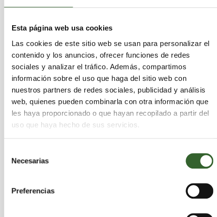
convertir en energía a través de los digestores
anaeróbicos, de acuerdo a los planes propuestos
Esta página web usa cookies
por la administración del gobernador
Deval
Patrick
. En agosto,
Boston
empezó su primer
Las cookies de este sitio web se usan para personalizar el
programa de compostaje público, invitando a los
contenido y los anuncios, ofrecer funciones de redes
residentes a dejar restos de comida de forma
sociales y analizar el tráfico. Además, compartimos
gratuita en los mercados de la ciudad.
información sobre el uso que haga del sitio web con
nuestros partners de redes sociales, publicidad y análisis
Via
Associated Press
web, quienes pueden combinarla con otra información que
les haya proporcionado o que hayan recopilado a partir del
Bruno
(cc)
uso que haya hecho de sus servicios.
Selección
Necesarias
de
consentimiento
Preferencias