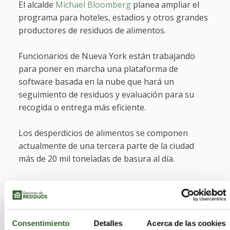
El alcalde
Michael Bloomberg
planea ampliar el
programa para hoteles, estadios y otros grandes
productores de residuos de alimentos.
Funcionarios de Nueva York están trabajando
para poner en marcha una plataforma de
software basada en la nube que hará un
seguimiento de residuos y evaluación para su
recogida o entrega más eficiente.
Los desperdicios de alimentos se componen
actualmente de una tercera parte de la ciudad
más de 20 mil toneladas de basura al día.
Nueva York no está sólo trabajando para reducir
el desperdicio de alimentos. A partir de julio de
2014, las grandes extensiones de desechos de
comida comercial en
Massachusetts
se van a
Consentimiento
Detalles
Acerca de las cookies