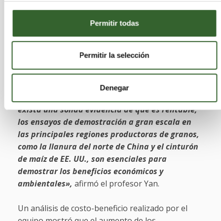
Si bien la aplicación periódica de biocarbón
adaptada a las condiciones locales puede reducir
Permitir todas
costos y garantizar ventajas a largo plazo, la
carga económica inicial puede disuadir a los
Permitir la selección
agricultores reacios a correr riesgos.
«Dado que es poco probable que los agricultores
Denegar
aumenten los costos de los insumos a menos que
exista una sólida evidencia de que es rentable,
los ensayos de demostración a gran escala en
las principales regiones productoras de granos,
como la llanura del norte de China y el cinturón
de maíz de EE. UU., son esenciales para
demostrar los beneficios económicos y
ambientales»,
afirmó el profesor Yan.
Un análisis de costo-beneficio realizado por el
equipo mostró que el aumento de los