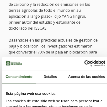
de carbono y la reducción de emisiones en las
tierras agrícolas de todo el mundo en su
aplicación a largo plazo», dijo YANG Jingrui,
primer autor del estudio y estudiante de
doctorado del ISSCAS.
Basándose en las prácticas actuales de gestión de
paja y biocarbón, los investigadores estimaron
que convertir el 70% de la paja en biocarbón para
campos agrícolas podría aumentar el rendimiento
mundial de granos en 190 millones de toneladas
al año y mejorar el potencial de eliminación de
dióxido de carbono (CDR) en 2,01 Pg de CO 2 -eq
Consentimiento
Detalles
Acerca de las cookies
al año, aproximadamente el 30% del rendimiento
anual promedio de granos de China entre 2018 y
2021.
Esta página web usa cookies
Las cookies de este sitio web se usan para personalizar el
Después de contabilizar las emisiones de GEI de la
contenido y los anuncios, ofrecer funciones de redes