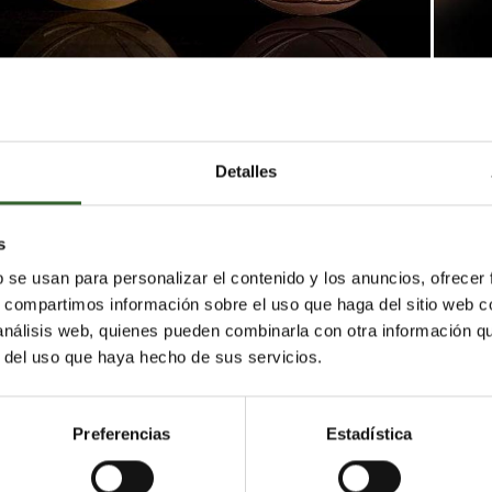
Detalles
ás ecológicas jamás producidas para unos Juegos
por los atletas de todo el mundo han sido elaborados de
s de sostenibilidad
, desde la extracción inicial de los
s
eño final.
b se usan para personalizar el contenido y los anuncios, ofrecer
s, compartimos información sobre el uso que haga del sitio web 
 utilizados provienen de material reciclado
, mientras
 análisis web, quienes pueden combinarla con otra información q
r del uso que haya hecho de sus servicios.
s de mercurio. Las cintas que envolverán los cuellos de l
n 50% de PET reciclado
, procedente de la recuperación
Preferencias
Estadística
adas bajo la dirección del Comité Organizador de los