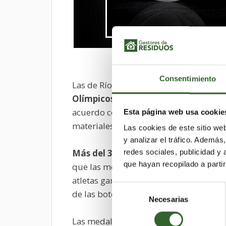
Consentimiento
Las de Río 2016
serán las medallas m
Olímpicos
. Los trofeos más deseados 
acuerdo con los
más estrictos criterio
Esta página web usa cookie
materiales hasta la elaboración del dis
Las cookies de este sitio we
y analizar el tráfico. Ademá
Más del 30% de la plata y del bronce
redes sociales, publicidad y
que hayan recopilado a parti
que las medallas de oro no llevan traza
atletas ganadores están
hechas por u
Selección
de las botellas de plástico.
Necesarias
de
consentimiento
Las medallas de Río 2016 han sido cre