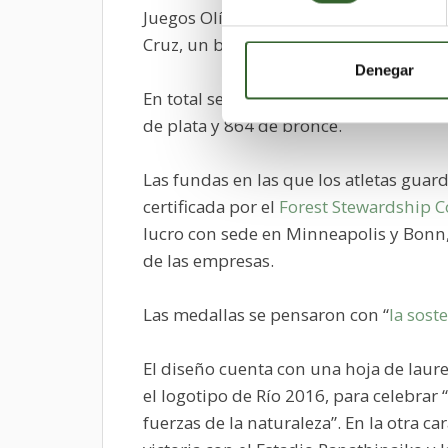
Juegos Olímpicos y Paralímpicos y de 
Cruz, un barrio del oeste de Río de Jane
Denegar
En total se han producido 2.488 medal
de plata y 864 de bronce.
Las fundas en las que los atletas guar
certificada por el
Forest Stewardship C
lucro con sede en Minneapolis y Bonn,
de las empresas.
Las medallas se pensaron con “
la sost
El diseño cuenta con una hoja de laure
el logotipo de Río 2016, para celebrar “
fuerzas de la naturaleza”. En la otra c