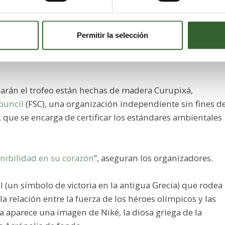
la Casa de Moneda de Brasil, que las produce en Santa
iro.
Permitir la selección
las, cada una con un peso de 500 gramos: 812 de oro, 8
darán el trofeo están hechas de madera Curupixá,
ouncil
(FSC), una organización independiente sin fines d
 que se encarga de certificar los estándares ambientales
enibilidad en su corazón
”, aseguran los organizadores.
l (un símbolo de victoria en la antigua Grecia) que rodea
la relación entre la fuerza de los héroes olímpicos y las
ara aparece una imagen de Niké, la diosa griega de la