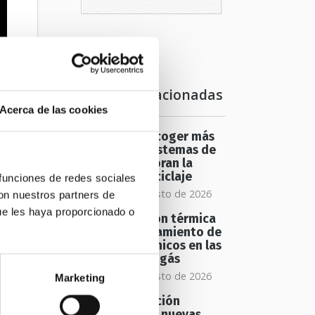
Noticias relacionadas
Acerca de las cookies
Más allá de recoger más
envases: los sistemas de
depósito mejoran la
calidad del reciclaje
 funciones de redes sociales
jueves 06 de agosto de 2026
con nuestros partners de
ue les haya proporcionado o
La recuperación térmica
os
mejora el tratamiento de
residuos orgánicos en las
plantas de biogás
jueves 06 de agosto de 2026
Marketing
Una investigación
española abre nuevas