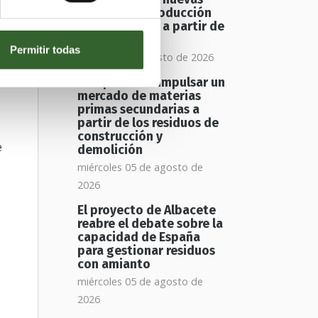
vías para la producción
de biometano a partir de
residuos
Permitir todas
jueves 06 de agosto de 2026
12
Europa busca impulsar un
mercado de materias
primas secundarias a
partir de los residuos de
construcción y
e
demolición
miércoles 05 de agosto de
2026
El proyecto de Albacete
reabre el debate sobre la
capacidad de España
para gestionar residuos
con amianto
miércoles 05 de agosto de
2026