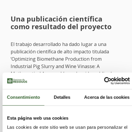
Una publicación científica
como resultado del proyecto
El trabajo desarrollado ha dado lugar a una
publicación científica de alto impacto titulada
‘Optimizing Biomethane Production from
Industrial Pig Slurry and Wine Vinasse: A
Mathematical Approach’, que ha sido publicada en
la revista ChemEngineering.
En ella, los investigadores detallan cómo
Consentimiento
Detalles
Acerca de las cookies
identificaron las condiciones óptimas para
maximizar la producción de biometano. Entre los
principales hallazgos, se destaca que tanto la
Esta página web usa cookies
temperatura como la proporción entre purines y
Las cookies de este sitio web se usan para personalizar el