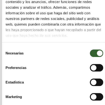
vinaza influyen de forma decisiva en la
contenido y los anuncios, ofrecer funciones de redes
generación de metano
, mientras que el pH tuvo
sociales y analizar el tráfico. Además, compartimos
un efecto menor dentro del rango estudiado (7-8).
información sobre el uso que haga del sitio web con
nuestros partners de redes sociales, publicidad y análisis
Las condiciones óptimas determinadas fueron: pH
web, quienes pueden combinarla con otra información que
de 8; temperatura de 35 °C; y mezcla equilibrada:
les haya proporcionado o que hayan recopilado a partir del
50 % purín de cerdo y 50 % vinaza de vino. Bajo
uso que haya hecho de sus servicios.
este escenario, se alcanzó una producción de
487,94 mililitros de metano por gramo de sólidos
Selección
volátiles (mL CH₄/gVS), un indicador clave en
Necesarias
de
procesos de digestión anaerobia
que mide la
consentimiento
eficiencia del aprovechamiento energético de la
Preferencias
materia orgánica.
Además, el análisis cinético del proceso demostró
Estadística
que el modelo modificado de Gompertz —una
fórmula matemática usada para describir el
Marketing
crecimiento de poblaciones microbianas— fue el