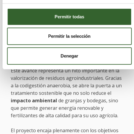
más preciso para predecir la evolución temporal
de la producción de biometano, superando a
otros modelos más simples como el de primer
Permitir todas
orden.
Permitir la selección
Hacia una gestión más
sostenible de los residuos
Denegar
Este avance representa un hito importante en la
valorización de residuos agroindustriales. Gracias
a la codigestión anaerobia, se abre la puerta a un
tratamiento sostenible que no solo reduce el
impacto ambiental
de granjas y bodegas, sino
que permite generar energía renovable y
fertilizantes de alta calidad para su uso agrícola.
El proyecto encaja plenamente con los objetivos