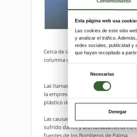
Consentimiento
Esta página web usa cookie
Las cookies de este sitio we
y analizar el tráfico. Ademá
redes sociales, publicidad y
Cerca de las seis de la tarde, una patru
que hayan recopilado a parti
columna de humo. Acto seguido, los se
Selección
Necesarias
de
consentimiento
Las llamas han tardado una hora en po
la empresa, donde se encontraban los 
plástico donde se guardaba el aceite
Denegar
Las causas del siniestro aún no están cl
sufrido daños y afortunadamente no 
fuentes de los Bomberos de Palma.