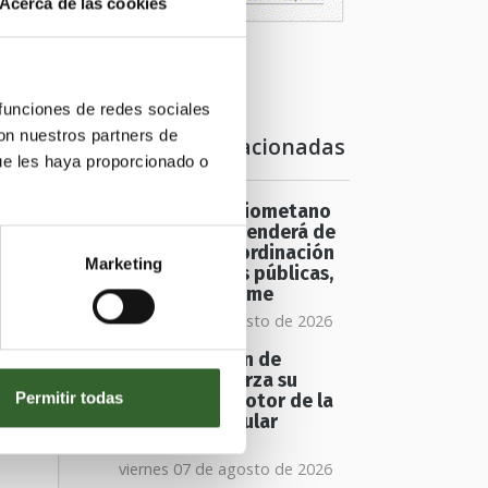
Acerca de las cookies
 funciones de redes sociales
con nuestros partners de
Noticias relacionadas
ue les haya proporcionado o
o.
El futuro del biometano
en Europa dependerá de
una mayor coordinación
Marketing
entre políticas públicas,
según un informe
viernes 07 de agosto de 2026
La valorización de
residuos refuerza su
Permitir todas
papel como motor de la
economía circular
europea
viernes 07 de agosto de 2026