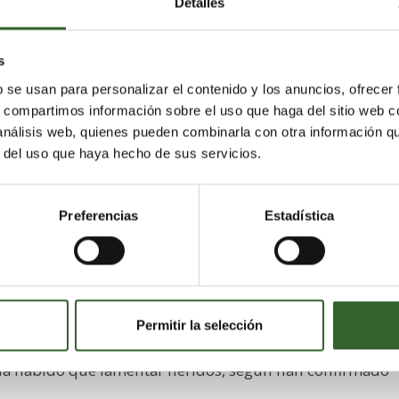
Detalles
s
b se usan para personalizar el contenido y los anuncios, ofrecer
s, compartimos información sobre el uso que haga del sitio web 
 análisis web, quienes pueden combinarla con otra información q
lla de la Policía Local alertó tras observar una gran
r del uso que haya hecho de sus servicios.
rvicios de emergencia intervinieron para sofocar el fueg
Preferencias
Estadística
der controlase y parecen haberse iniciado en el patio de
vehículos afectados y unos contenedores metálicos y de
 reciclado que también se han quemado.
Permitir la selección
aras. Fuera de los vehículos, el resto de la nave no ha
ha habido que lamentar heridos, según han confirmado