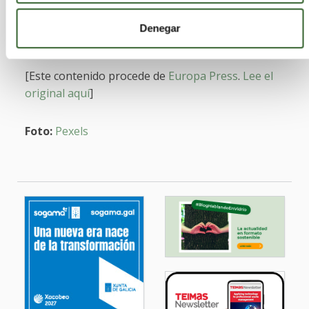
demasiado lejos (31,2%), que no tienen sitio en
casa (28,2%) o que no merece la pena separar
Denegar
residuos porque al final los mezclan todos (27,6%).
[Este contenido procede de
Europa Press
.
Lee el
original aquí
]
Foto:
Pexels