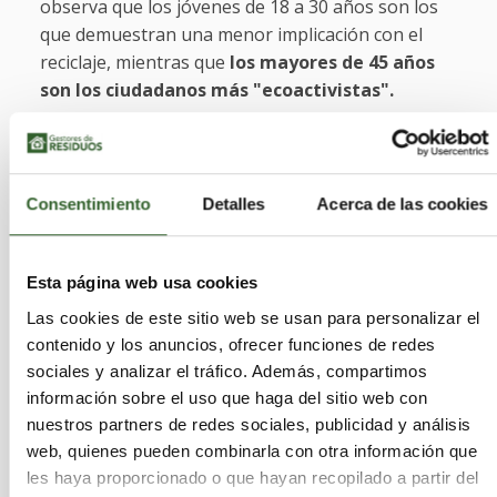
observa que los jóvenes de 18 a 30 años son los
que demuestran una menor implicación con el
reciclaje, mientras que
los mayores de 45 años
son los ciudadanos más "ecoactivistas".
En general, el estudio detalla que
siete de cada
diez personas abogan por dar más
información sobre el ahorro que implica el
Consentimiento
Detalles
Acerca de las cookies
reciclaje en el precio final de un producto,
sobre lo que ocurre con los envases tras ser
reciclados o sobre los efectos de no reciclar sobre
Esta página web usa cookies
el medioambiente. Además, el 64,6% considera
Las cookies de este sitio web se usan para personalizar el
que las campañas de sensibilización influyen
contenido y los anuncios, ofrecer funciones de redes
mucho a la hora de cambiar el comportamiento de
sociales y analizar el tráfico. Además, compartimos
la gente para que recicle más. A pesar de ello, el
información sobre el uso que haga del sitio web con
59,5% de los ciudadanos opina que sería efectivo
nuestros partners de redes sociales, publicidad y análisis
establecer un sistema de multas para aquellas
web, quienes pueden combinarla con otra información que
personas que no reciclan y, de hecho,
el 43,5%
les haya proporcionado o que hayan recopilado a partir del