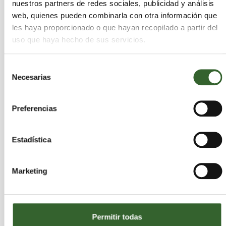
nuestros partners de redes sociales, publicidad y análisis
establecidos por la normativa europea de
web, quienes pueden combinarla con otra información que
fertilizantes, incluyendo:
les haya proporcionado o que hayan recopilado a partir del
uso que haya hecho de sus servicios.
Evaluación de riesgos ambientales
Selección
Control de contaminantes y sustancias
Necesarias
de
potencialmente peligrosas
consentimiento
Validación de procesos de producción y
Preferencias
transformación
Auditorías de calidad y consistencia del
Estadística
producto
Este marco regula la entrada de materiales
Marketing
procedentes de residuos valorizados en el
mercado europeo de
fertilizantes
, facilitando su
escalado comercial en los 27 Estados miembros.
Permitir todas