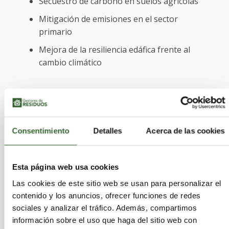
Secuestro de carbono en suelos agrícolas
Mitigación de emisiones en el sector
primario
Mejora de la resiliencia edáfica frente al
cambio climático
Su integración en políticas climáticas europeas lo
sitúa en la intersección entre
gestión de
residuos, agricultura regenerativa y
descarbonización
.
Consentimiento
Detalles
Acerca de las cookies
Marco regulatorio europeo y
Esta página web usa cookies
acceso al mercado único
Las cookies de este sitio web se usan para personalizar el
contenido y los anuncios, ofrecer funciones de redes
sociales y analizar el tráfico. Además, compartimos
La obtención del marcado CE ha requerido la
información sobre el uso que haga del sitio web con
verificación del cumplimiento de requisitos