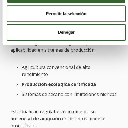
Aplicación en agricultura
Permitir la selección
ecológica y ampliación de usos
Denegar
El producto cuenta además con autorización para
su uso en agricultura ecológica, lo que amplía su
aplicabilidad en sistemas de producción:
Agricultura convencional de alto
rendimiento
Producción ecológica certificada
Sistemas de secano con limitaciones hídricas
Esta dualidad regulatoria incrementa su
potencial de adopción
en distintos modelos
productivos.