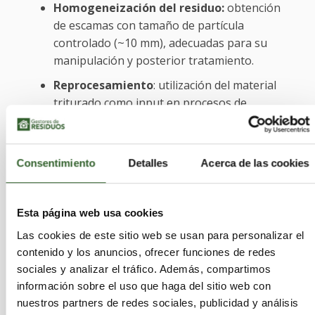
Homogeneización del residuo:
obtención
de escamas con tamaño de partícula
controlado (~10 mm), adecuadas para su
manipulación y posterior tratamiento.
Reprocesamiento
: utilización del material
triturado como input en procesos de
regranulación, en colaboración con
entidades de I+D, orientados a recuperar
propiedades funcionales del material.
Consentimiento
Detalles
Acerca de las cookies
Los ensayos preliminares indican que los
Esta página web usa cookies
compuestos reciclados mecánicamente, incluso
tras procesos de trituración que afectan a la
Las cookies de este sitio web se usan para personalizar el
longitud de fibra, mantienen una procesabilidad
contenido y los anuncios, ofrecer funciones de redes
compatible con sistemas de extrusión de pellets
sociales y analizar el tráfico. Además, compartimos
para fabricación aditiva. Esto abre la posibilidad
información sobre el uso que haga del sitio web con
de
reincorporar material secundario
en
nuestros partners de redes sociales, publicidad y análisis