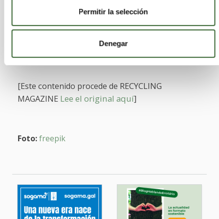
mecánico adaptado a materiales reforzados en
Permitir la selección
entornos industriales avanzados, donde la
gestión eficiente de residuos se convierte en un
Denegar
vector clave para la sostenibilidad operativa.
[Este conte
RECYCLING
nido procede de
MAGAZINE
Lee el original aquí
]
Foto:
freepik