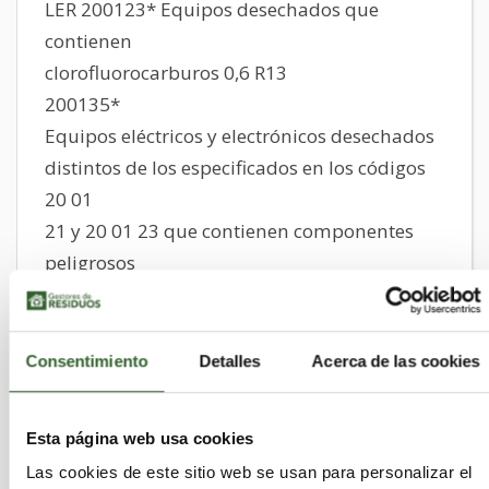
LER 200123* Equipos desechados que
contienen
clorofluorocarburos 0,6 R13
200135*
Equipos eléctricos y electrónicos desechados
distintos de los especificados en los códigos
20 01
21 y 20 01 23 que contienen componentes
peligrosos
200136
Equipos eléctricos y electrónicos desechados
Consentimiento
Detalles
Acerca de las cookies
distintos de los especificados en los códigos
20 01
Esta página web usa cookies
21, 20 01 23 y 20 01 3
Las cookies de este sitio web se usan para personalizar el
LER 191211* Otros residuos (incluidas