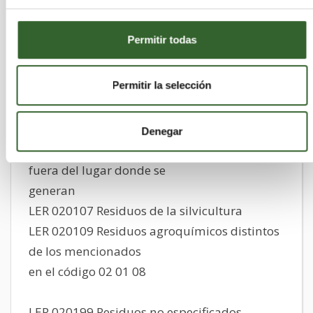
LER 020103 Residuos de tejidos de vegetales
LER 020104 Residuos de plásticos (excepto
Permitir todas
embalajes)
Permitir la selección
LER 020106 Heces de animales orina y
estiércol (incluida paja podrida)
y efluentes recogidos
Denegar
selectivamente y tratados
fuera del lugar donde se
generan
LER 020107 Residuos de la silvicultura
LER 020109 Residuos agroquímicos distintos
de los mencionados
en el código 02 01 08
LER 020199 Residuos no especificados