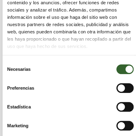
contenido y los anuncios, ofrecer funciones de redes
mezclas de materiales) pro
sociales y analizar el tráfico. Además, compartimos
-
información sobre el uso que haga del sitio web con
cedentes del tratamiento
nuestros partners de redes sociales, publicidad y análisis
web, quienes pueden combinarla con otra información que
mecánico de residuos que
les haya proporcionado o que hayan recopilado a partir del
contienen sustancias peligrosas 10.000 Tn
uso que haya hecho de sus servicios.
LER 191212 Otros residuos (incluidas
Selección
mezclas de materiales) pro
Necesarias
de
-
consentimiento
cedentes del tratamiento
Preferencias
mecánico de residuos dis
-
Estadística
tintos de los especificados
en el código 19 12 11
Marketing