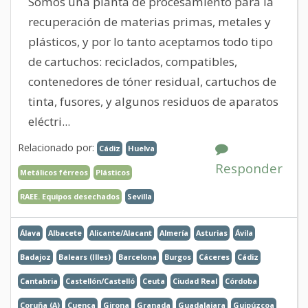
Somos una planta de procesamiento para la
recuperación de materias primas, metales y
plásticos, y por lo tanto aceptamos todo tipo
de cartuchos: reciclados, compatibles,
contenedores de tóner residual, cartuchos de
tinta, fusores, y algunos residuos de aparatos
eléctri...
Relacionado por:
Cádiz
Huelva
Responder
Metálicos férreos
Plásticos
RAEE. Equipos desechados
Sevilla
Álava
Albacete
Alicante/Alacant
Almería
Asturias
Ávila
Badajoz
Balears (Illes)
Barcelona
Burgos
Cáceres
Cádiz
Cantabria
Castellón/Castelló
Ceuta
Ciudad Real
Córdoba
Coruña (A)
Cuenca
Girona
Granada
Guadalajara
Guipúzcoa