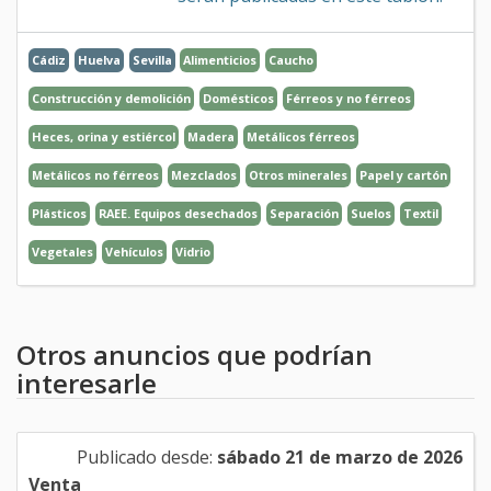
Cádiz
Huelva
Sevilla
Alimenticios
Caucho
Construcción y demolición
Domésticos
Férreos y no férreos
Heces, orina y estiércol
Madera
Metálicos férreos
Metálicos no férreos
Mezclados
Otros minerales
Papel y cartón
Plásticos
RAEE. Equipos desechados
Separación
Suelos
Textil
Vegetales
Vehículos
Vidrio
Otros anuncios que podrían
interesarle
Publicado desde:
sábado 21 de marzo de 2026
Venta