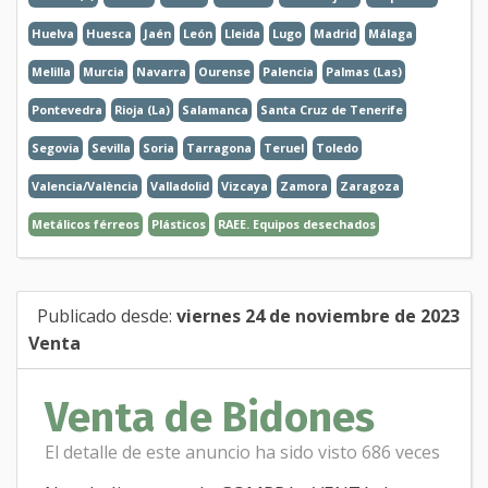
Huelva
Huesca
Jaén
León
Lleida
Lugo
Madrid
Málaga
Melilla
Murcia
Navarra
Ourense
Palencia
Palmas (Las)
Pontevedra
Rioja (La)
Salamanca
Santa Cruz de Tenerife
Segovia
Sevilla
Soria
Tarragona
Teruel
Toledo
Valencia/València
Valladolid
Vizcaya
Zamora
Zaragoza
Metálicos férreos
Plásticos
RAEE. Equipos desechados
Publicado desde:
viernes 24 de noviembre de 2023
Venta
Venta de Bidones
El detalle de este anuncio ha sido visto 686 veces