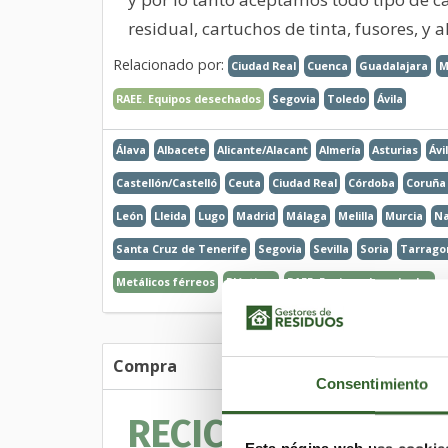
residual, cartuchos de tinta, fusores, y 
Relacionado por:
Ciudad Real
Cuenca
Guadalajara
M
RAEE. Equipos desechados
Segovia
Toledo
Ávila
Álava
Albacete
Alicante/Alacant
Almería
Asturias
Ávi
Castellón/Castelló
Ceuta
Ciudad Real
Córdoba
Coruña 
León
Lleida
Lugo
Madrid
Málaga
Melilla
Murcia
Na
Santa Cruz de Tenerife
Segovia
Sevilla
Soria
Tarrago
Metálicos férreos
Plásticos
RAEE. Equipos desechados
Compra
Consentimiento
RECICLAJE EQUIPO