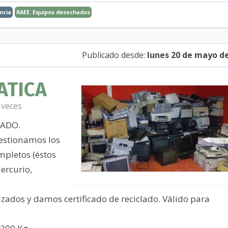
ncia
RAEE. Equipos desechados
Publicado desde:
lunes 20 de mayo d
ATICA
 veces
LADO.
gestionamos los
mpletos (éstos
ercurio,
zados y damos certificado de reciclado. Válido para