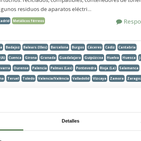
algunos residuos de aparatos eléctri...
Respo
adrid
Metálicos férreos
la
Badajoz
Balears (Illes)
Barcelona
Burgos
Cáceres
Cádiz
Cantabria
(A)
Cuenca
Girona
Granada
Guadalajara
Guipúzcoa
Huelva
Huesca
varra
Ourense
Palencia
Palmas (Las)
Pontevedra
Rioja (La)
Salamanca
na
Teruel
Toledo
Valencia/València
Valladolid
Vizcaya
Zamora
Zarago
Publicado desde:
martes 24 de septiembre de
Detalles
S DE AIRE ACONDICIONADO