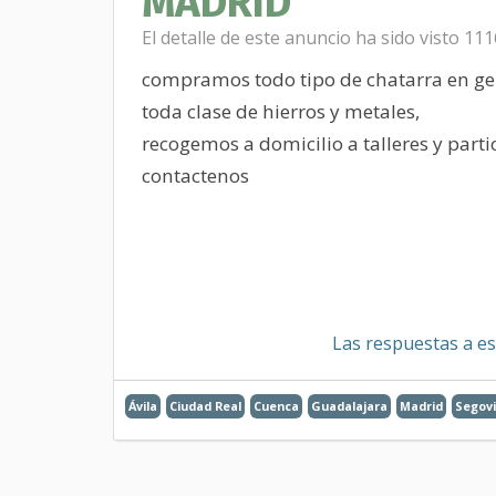
MADRID
El detalle de este anuncio ha sido visto 11
compramos todo tipo de chatarra en ge
toda clase de hierros y metales,
recogemos a domicilio a talleres y parti
contactenos
Las respuestas a es
Ávila
Ciudad Real
Cuenca
Guadalajara
Madrid
Segov