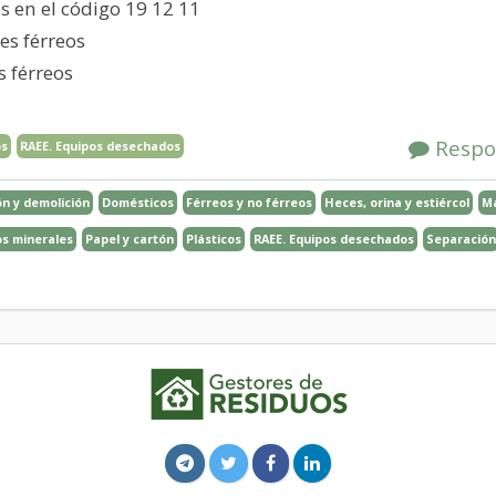
os en el código 19 12 11
es férreos
s férreos
Respo
os
RAEE. Equipos desechados
n y demolición
Domésticos
Férreos y no férreos
Heces, orina y estiércol
M
s minerales
Papel y cartón
Plásticos
RAEE. Equipos desechados
Separación