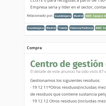
COSTE 0 para recogidas a partir de 150
Empresa seria y líder en el sector, con
Relacionado por:
Guadalajara
Madrid
RAEE. Equipos 
Guadalajara
Madrid
Toledo
Valencia/València
RAEE. E
Compra
Centro de gestión 
El detalle de este anuncio ha sido visto 87 
Gestionamos los siguientes residuos:
· 19 12 11*Otros residuos(incluidas me
de residuos que contiene sustancia peli
· 19 12 12 Otros residuos (incluidas me