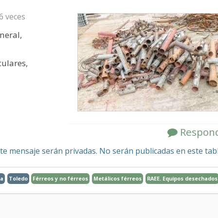
16 veces
neral,
culares,
Respon
te mensaje serán privadas. No serán publicadas en este tab
ia
Toledo
Férreos y no férreos
Metálicos férreos
RAEE. Equipos desechados