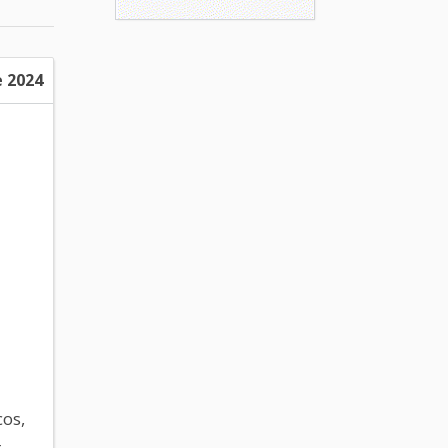
e 2024
os,
r