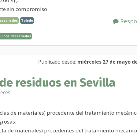
-200 Kg.
tacte sin compromiso
Respo
desechados
Toledo
quipos desechados
Publicado desde:
miércoles 27 de mayo de
de residuos en Sevilla
veces
zclas de materiales) procedente del tratamiento mecánic
grosas.
zcla de materiales) procedentes del tratamiento mecánic