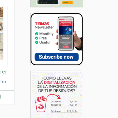
der
lón.