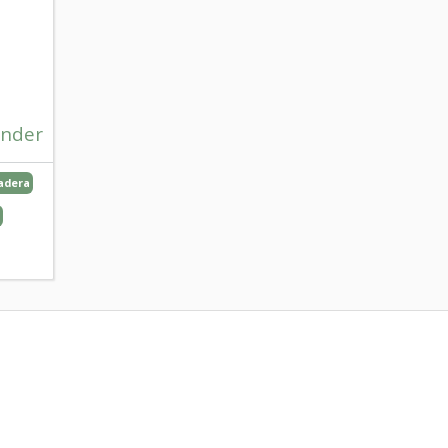
nder
adera