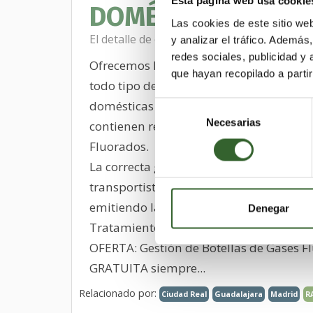
Esta página web usa cookie
DOMÉSTICO E IND
Las cookies de este sitio we
El detalle de este anuncio ha sido visto 10
y analizar el tráfico. Ademá
redes sociales, publicidad y
Ofrecemos la correcta gestión medioam
que hayan recopilado a parti
todo tipo de máquinas de Aire Acondic
domésticas como industriales. Estos eq
Selección
Necesarias
de
contienen residuos peligrosos: Aceites y
consentimiento
Fluorados.
La correcta gestión incluye: El transport
transportistas autorizados de residuos 
emitiendo la documentación necesaria (
Denegar
Tratamiento en planta, Emisión de certi
OFERTA: Gestión de Botellas de Gases F
GRATUITA siempre...
Relacionado por:
Ciudad Real
Guadalajara
Madrid
R