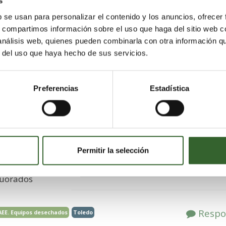
s
USTRIAL
b se usan para personalizar el contenido y los anuncios, ofrecer
19 veces
s, compartimos información sobre el uso que haga del sitio web 
 análisis web, quienes pueden combinarla con otra información q
biental para
r del uso que haya hecho de sus servicios.
ionado tanto
uipos
Preferencias
Estadística
 Gases
e con
peligrosos
DI),
Permitir la selección
ficados.
luorados
Respo
AEE. Equipos desechados
Toledo