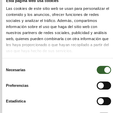
Esta página web usa cookies
AEVERSU defiende un modelo que combine
Las cookies de este sitio web se usan para personalizar el
reciclaje y valorización energética frente al
contenido y los anuncios, ofrecer funciones de redes
vertido
sociales y analizar el tráfico. Además, compartimos
martes 21 de julio de 2026
información sobre el uso que haga del sitio web con
nuestros partners de redes sociales, publicidad y análisis
web, quienes pueden combinarla con otra información que
les haya proporcionado o que hayan recopilado a partir del
uso que haya hecho de sus servicios.
Selección
Necesarias
de
consentimiento
Preferencias
Estadística