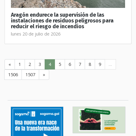
Aragón endurece la supervisión de las
instalaciones de residuos peligrosos para
reducir el riesgo de incendios
lunes 20 de julio de 2026
«
1
2
3
4
5
6
7
8
9
…
1506
1507
»